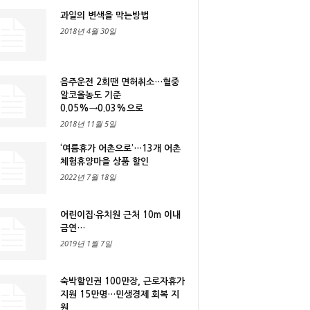
과일의 변색을 막는방법
2018년 4월 30일
음주운전 2회땐 면허취소…혈중
알코올농도 기준
0.05%→0.03%으로
2018년 11월 5일
‘여름휴가 어촌으로’…13개 어촌
체험휴양마을 상품 할인
2022년 7월 18일
어린이집·유치원 근처 10m 이내
금연…
2019년 1월 7일
숙박할인권 100만장, 근로자휴가
지원 15만명…민생경제 회복 지
원