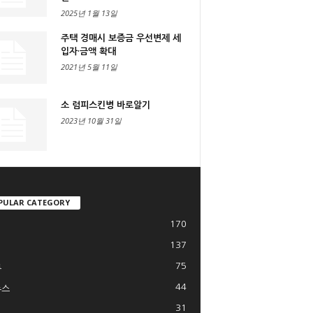
2025년 1월 13일
주택 경매시 보증금 우선변제 세
입자·금액 확대
2021년 5월 11일
소 럼피스킨병 바로알기
2023년 10월 31일
PULAR CATEGORY
170
137
75
류
44
뉴스
31