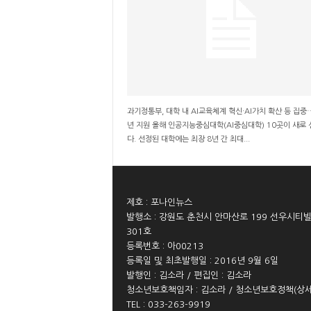
과기정통부, 대학 내 AI교육체계 혁신·AI가치 확산 등 집중
년 지원 올해 인공지능중심대학(AI중심대학) 10곳이 새로
다. 선정된 대학에는 최장 8년 간 최대...
제호 : 포나인뉴스
발행소 : 강원도 춘천시 안마산로 199 선우시티
301호
등록번호 : 아00213
등록일 및 최초발행일 : 2016년 9월 6일
발행인 : 김소라 / 편집인 : 김소라
청소년보호책임자 : 김소라 / 청소년보호정책(
상
TEL : 033-263-9919