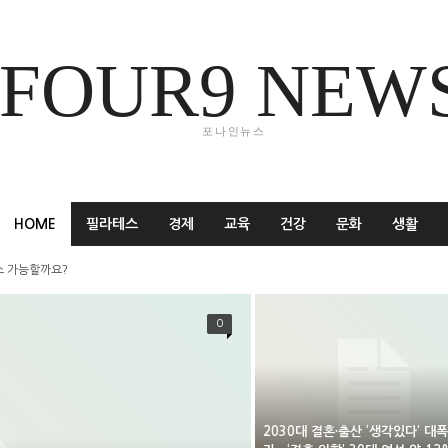
FOUR9 NEW
포나인뉴스
HOME
필라테스
경제
교육
건강
문화
생활
스 가능할까요?
0
2030대 결혼·출산 ‘생각있다’ 대폭