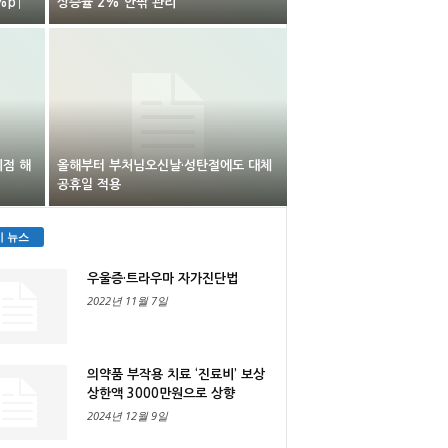
%p↑
상승률 2% 안팎 관리
지점 해
올해부터 부처님오신날·성탄절에도 대체
공휴일 적용
기 뉴스
우울증·트라우마 자가진단법
2022년 11월 7일
의약품 부작용 치료 ‘진료비’ 보상
상한액 3000만원으로 상향
2024년 12월 9일