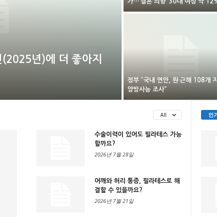
가…‘결혼 의향’ 30대 여성 약 12
2025년)에 더 좋아지
정부 “국내 연안, 원·근해 108개 
양방사능 조사”
인
All
수술이력이 있어도 필라테스 가능
할까요?
2026년 7월 28일
어깨와 허리 통증, 필라테스로 해
결할 수 있을까요?
2026년 7월 21일