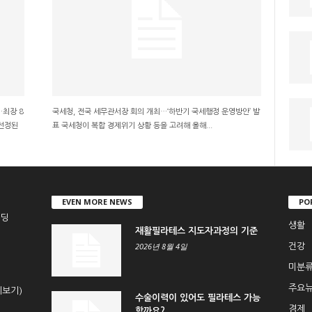
…최장 8
국세청, 전국 세무관서장 회의 개최…‘하반기 국세행정 운영방안’ 발
 선정된
표 국세청이 복합 경제위기 상황 등을 고려해 올해...
EVEN MORE NEWS
PO
빌딩
생활
재활필라테스 지도자과정의 기준
2026년 8월 4일
건강
미분
주요
세보기
)
수술이력이 있어도 필라테스 가능
경제
할까요?